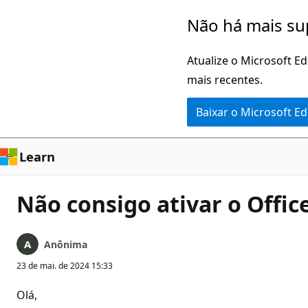
Pular
Não há mais su
para
o
Atualize o Microsoft E
conteúdo
mais recentes.
principal
Baixar o Microsoft E
Learn
Não consigo ativar o Offic
Anônima
23 de mai. de 2024 15:33
Olá,