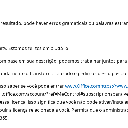
resultado, pode haver erros gramaticais ou palavras estra
y. Estamos felizes em ajudá-lo.
m base em sua descrição, podemos trabalhar juntos para r
undamente o transtorno causado e pedimos desculpas por 
sso saber se você pode entrar
www.Office.comhttps://www
al.office.com/account/?ref=MeControl#subscriptionspara veri
 essa licença, isso significa que você não pode ativar/instala
uir a licença relacionada a você. Permita que o administra
365.