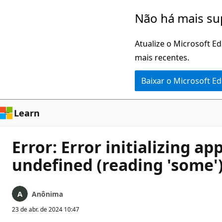
Pular
Não há mais su
para
o
Atualize o Microsoft E
conteúdo
mais recentes.
principal
Baixar o Microsoft E
Learn
Error: Error initializing a
undefined (reading 'some'
Anônima
23 de abr. de 2024 10:47