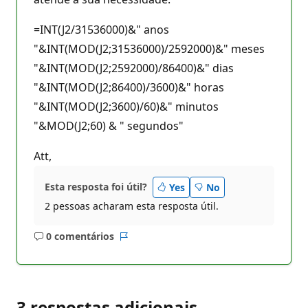
=INT(J2/31536000)&" anos
"&INT(MOD(J2;31536000)/2592000)&" meses
"&INT(MOD(J2;2592000)/86400)&" dias
"&INT(MOD(J2;86400)/3600)&" horas
"&INT(MOD(J2;3600)/60)&" minutos
"&MOD(J2;60) & " segundos"
Att,
Esta resposta foi útil?
Yes
No
2 pessoas acharam esta resposta útil.
0 comentários
Sem
Relatório
comentários
3 respostas adicionais