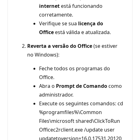
internet
está funcionando
corretamente.
Verifique se sua
licença do
Office
está válida e atualizada.
Reverta a versão do Office
(se estiver
no Windows):
Feche todos os programas do
Office.
Abra o
Prompt de Comando
como
administrador.
Execute os seguintes comandos: cd
%programfiles%\Common
Files\microsoft shared\ClickToRun
Officec2rclient.exe /update user
updatetoversion=16.0.17531.20120