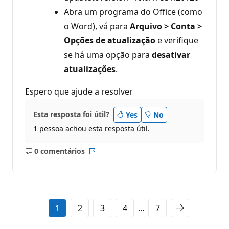
Abra um programa do Office (como
o Word), vá para
Arquivo > Conta >
Opções de atualização
e verifique
se há uma opção para
desativar
atualizações
.
Espero que ajude a resolver
Esta resposta foi útil?
Yes
No
1 pessoa achou esta resposta útil.
0 comentários
Sem
Relatório
comentários
1
2
3
4
...
7