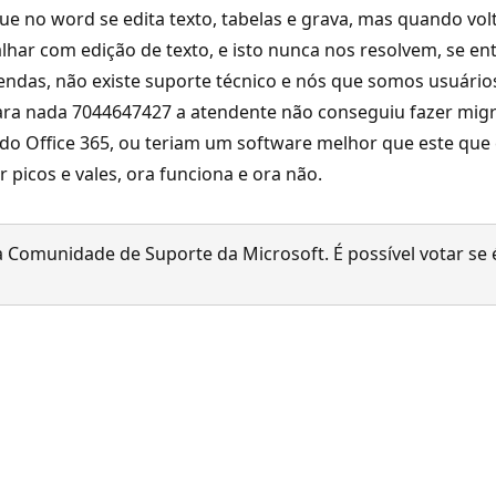
que no word se edita texto, tabelas e grava, mas quando v
balhar com edição de texto, e isto nunca nos resolvem, se e
s vendas, não existe suporte técnico e nós que somos usuár
ra nada 7044647427 a atendente não conseguiu fazer migra
 do Office 365, ou teriam um software melhor que este que e
 picos e vales, ora funciona e ora não.
 Comunidade de Suporte da Microsoft. É possível votar se é