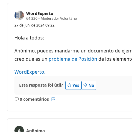
WordExperto
P
64,320
•
Moderador Voluntário
o
27 de jun. de 2024 09:22
n
t
o
Hola a todos:
s
d
e
Anónimo, puedes mandarme un documento de ejemplo 
r
e
creo que es un
problema de Posición
de los elemento
p
u
WordExperto.
t
a
ç
ã
Esta resposta foi útil?
Yes
No
o
0 comentários
Sem
Relatório
comentários
Anônima