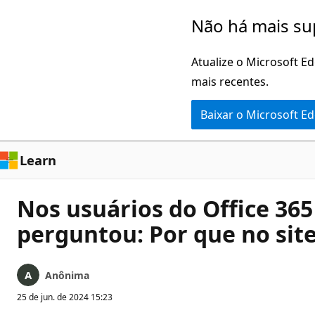
Pular
Não há mais su
para
o
Atualize o Microsoft E
conteúdo
mais recentes.
principal
Baixar o Microsoft E
Learn
Nos usuários do Office 36
perguntou: Por que no sit
Anônima
25 de jun. de 2024 15:23