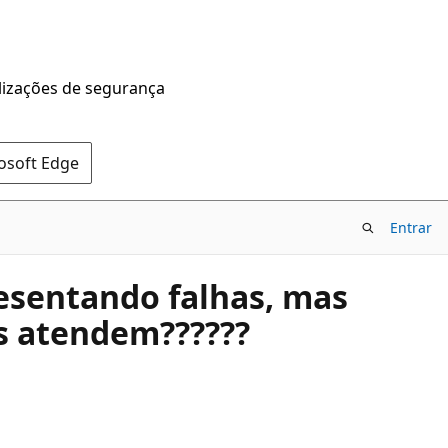
alizações de segurança
rosoft Edge
Entrar
resentando falhas, mas
os atendem??????