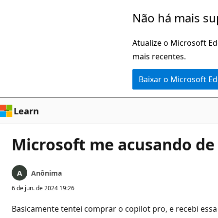
Pular
Não há mais su
para
o
Atualize o Microsoft E
conteúdo
mais recentes.
principal
Baixar o Microsoft E
Learn
Microsoft me acusando de
Anônima
6 de jun. de 2024 19:26
Basicamente tentei comprar o copilot pro, e recebi es