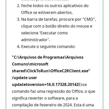
Feche todos os outros aplicativos do
Office se estiverem abertos.
Na barra de tarefas, procure por "CMD",
clique com o botão direito do mouse e
selecione 'Executar como
administrador'.
Execute o seguinte comando:
"C:\Arquivos de Programas\Arquivos
Comuns\microsoft
shared\ClickToRun\OfficeC2RClient.exe"
/update user
updatetoversion=16.0.17328.20142
Esse
comando faz uma regressão do Office, o que
significa reverter o software, para a
compilação de fevereiro de 2024. Esta é uma