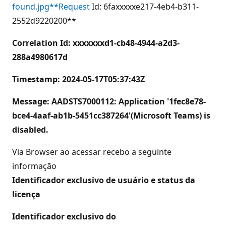
found.jpg**Request
Id: 6faxxxxxe217-4eb4-b311-
2552d9220200**
Correlation Id: xxxxxxxd1-cb48-4944-a2d3-
288a4980617d
Timestamp: 2024-05-17T05:37:43Z
Message: AADSTS7000112: Application '1fec8e78-
bce4-4aaf-ab1b-5451cc387264'(Microsoft Teams) is
disabled.
Via Browser ao acessar recebo a seguinte
informação
Identificador exclusivo de usuário e status da
licença
Identificador exclusivo do