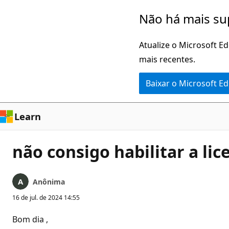
Pular
Não há mais su
para
o
Atualize o Microsoft E
conteúdo
mais recentes.
principal
Baixar o Microsoft E
Learn
não consigo habilitar a li
Anônima
16 de jul. de 2024 14:55
Bom dia ,