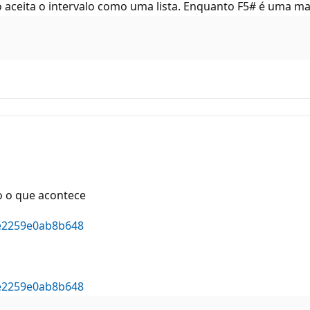
 aceita o intervalo como uma lista. Enquanto F5# é uma mat
o o que acontece
e2259e0ab8b648
e2259e0ab8b648