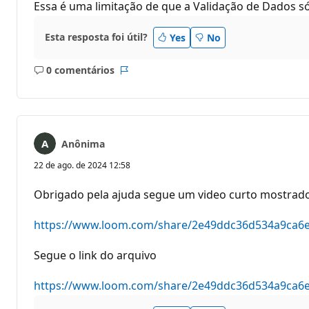
Essa é uma limitação de que a Validação de Dados só
Esta resposta foi útil?
Yes
No
0 comentários
Sem
Relatório
comentários
Anônima
22 de ago. de 2024 12:58
Obrigado pela ajuda segue um video curto mostrad
https://www.loom.com/share/2e49ddc36d534a9ca6
Segue o link do arquivo
https://www.loom.com/share/2e49ddc36d534a9ca6