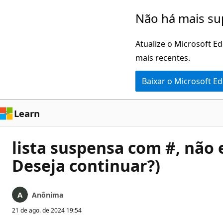
Pular
Não há mais su
para
o
Atualize o Microsoft E
conteúdo
mais recentes.
principal
Baixar o Microsoft E
Learn
lista suspensa com #, não 
Deseja continuar?)
Anônima
21 de ago. de 2024 19:54