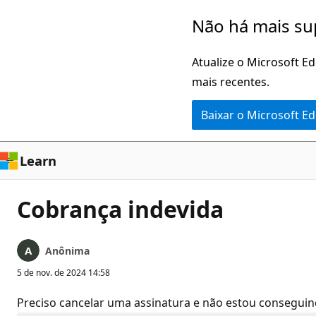
Pular
Não há mais su
para
o
Atualize o Microsoft E
conteúdo
mais recentes.
principal
Baixar o Microsoft E
Learn
Cobrança indevida
Anônima
5 de nov. de 2024 14:58
Preciso cancelar uma assinatura e não estou conseguin