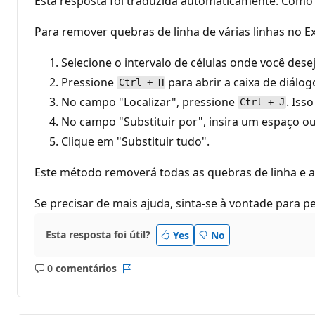
Esta resposta foi traduzida automaticamente. Como 
Para remover quebras de linha de várias linhas no Exc
Selecione o intervalo de células onde você dese
Pressione
para abrir a caixa de diálogo
Ctrl + H
No campo "Localizar", pressione
. Iss
Ctrl + J
No campo "Substituir por", insira um espaço ou 
Clique em "Substituir tudo".
Este método removerá todas as quebras de linha e as
Se precisar de mais ajuda, sinta-se à vontade para p
Esta resposta foi útil?
Yes
No
0 comentários
Sem
Relatório
comentários