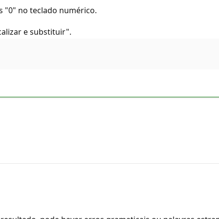
is "0" no teclado numérico.
lizar e substituir".