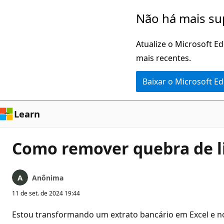
Pular
Não há mais su
para
o
Atualize o Microsoft E
conteúdo
mais recentes.
principal
Baixar o Microsoft E
Learn
Como remover quebra de li
Anônima
11 de set. de 2024 19:44
Estou transformando um extrato bancário em Excel e n