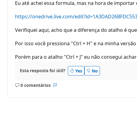
Eu até achei essa formula, mas na hora de importar d
https://onedrive.live.com/edit?id=1A3DAD26BFD
Verifiquei aqui, acho que a diferença do atalho é qu
Por isso você pressiona "Ctrl + H" e na minha versão é 
Porém para o atalho "Ctrl + J" eu não consegui achar
Esta resposta foi útil?
Yes
No
0 comentários
Sem
Relatório
comentários