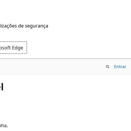
alizações de segurança
rosoft Edge
Entrar
l
nha.