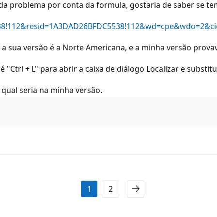
a problema por conta da formula, gostaria de saber se tem 
C5538!112&resid=1A3DAD26BFDC5538!112&wd=cpe&wdo=2&c
e a sua versão é a Norte Americana, e a minha versão provav
"Ctrl + L" para abrir a caixa de diálogo Localizar e substitui
 qual seria na minha versão.
1
2