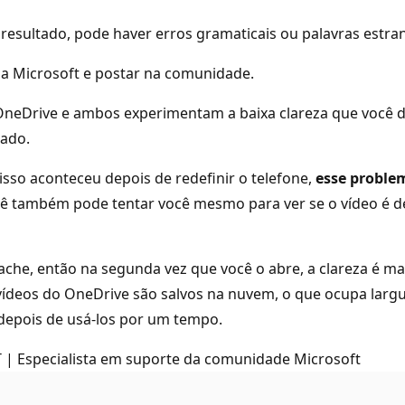
resultado, pode haver erros gramaticais ou palavras estra
da Microsoft e postar na comunidade.
OneDrive e ambos experimentam a baixa clareza que você de
rado.
so aconteceu depois de redefinir o telefone,
esse proble
cê também pode tentar você mesmo para ver se o vídeo é de
ache, então na segunda vez que você o abre, a clareza é mai
s vídeos do OneDrive são salvos na nuvem, o que ocupa larg
 depois de usá-los por um tempo.
 | Especialista em suporte da comunidade Microsoft