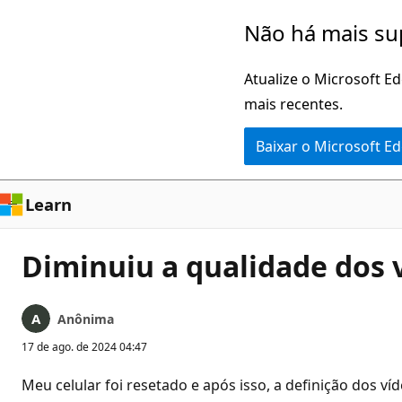
Pular
Não há mais su
para
o
Atualize o Microsoft E
conteúdo
mais recentes.
principal
Baixar o Microsoft E
Learn
Diminuiu a qualidade dos 
Anônima
17 de ago. de 2024 04:47
Meu celular foi resetado e após isso, a definição dos v