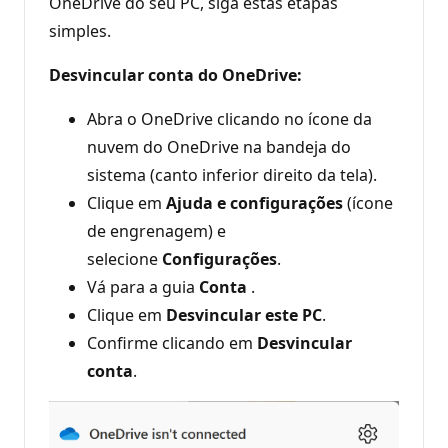
OneDrive do seu PC, siga estas etapas
simples.
Desvincular conta do OneDrive:
Abra o OneDrive clicando no ícone da
nuvem do OneDrive na bandeja do
sistema (canto inferior direito da tela).
Clique em
Ajuda e configurações
(ícone
de engrenagem) e
selecione
Configurações
.
Vá para a guia
Conta
.
Clique em
Desvincular este PC
.
Confirme clicando em
Desvincular
conta
.