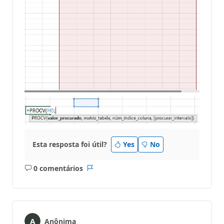
Esta resposta foi útil?
Yes
No
0 comentários
Sem
Relatório
comentários
Anônima