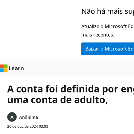
Pular
Não há mais su
para
o
Atualize o Microsoft E
conteúdo
mais recentes.
principal
Baixar o Microsoft E
Learn
A conta foi definida por 
uma conta de adulto,
Anônima
20 de out. de 2024 03:03