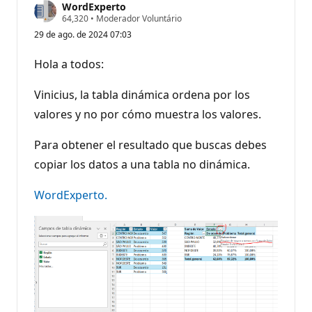
WordExperto
P
64,320
•
Moderador Voluntário
o
29 de ago. de 2024 07:03
n
t
o
Hola a todos:
s
d
e
Vinicius, la tabla dinámica ordena por los
r
e
valores y no por cómo muestra los valores.
p
u
Para obtener el resultado que buscas debes
t
a
copiar los datos a una tabla no dinámica.
ç
ã
o
WordExperto.