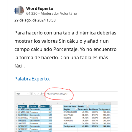
WordExperto
P
64,320
•
Moderador Voluntário
o
29 de ago. de 2024 13:33
n
t
o
Para hacerlo con una tabla dinámica deberías
s
d
mostrar los valores Sin cálculo y añadir un
e
campo calculado Porcentaje. Yo no encuentro
r
e
la forma de hacerlo. Con una tabla es más
p
u
fácil.
t
a
ç
PalabraExperto.
ã
o