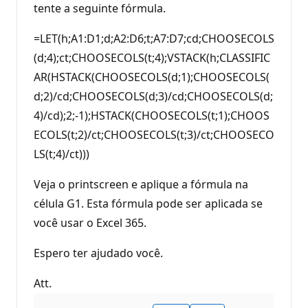
tente a seguinte fórmula.
=LET(h;A1:D1;d;A2:D6;t;A7:D7;cd;CHOOSECOLS
(d;4);ct;CHOOSECOLS(t;4);VSTACK(h;CLASSIFIC
AR(HSTACK(CHOOSECOLS(d;1);CHOOSECOLS(
d;2)/cd;CHOOSECOLS(d;3)/cd;CHOOSECOLS(d;
4)/cd);2;-1);HSTACK(CHOOSECOLS(t;1);CHOOS
ECOLS(t;2)/ct;CHOOSECOLS(t;3)/ct;CHOOSECO
LS(t;4)/ct)))
Veja o printscreen e aplique a fórmula na
célula G1. Esta fórmula pode ser aplicada se
você usar o Excel 365.
Espero ter ajudado você.
Att.