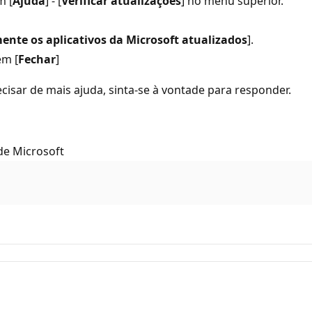
m [
Ajuda
] - [
Verificar atualizações
] no menu superior.
nte os aplicativos da Microsoft atualizados
].
em [
Fechar
]
cisar de mais ajuda, sinta-se à vontade para responder.
de Microsoft