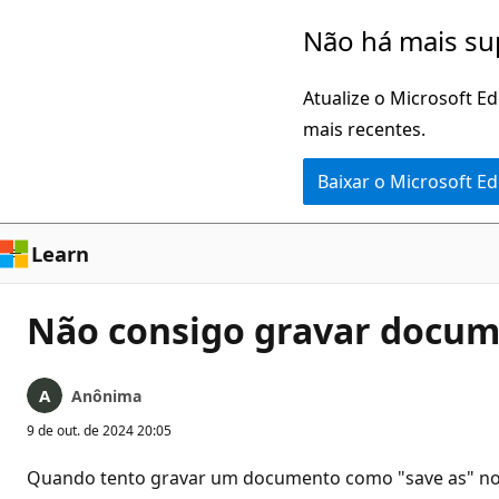
Pular
Não há mais su
para
o
Atualize o Microsoft E
conteúdo
mais recentes.
principal
Baixar o Microsoft E
Learn
Não consigo gravar docum
Anônima
9 de out. de 2024 20:05
Quando tento gravar um documento como "save as" no 