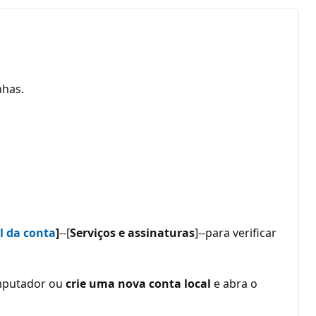
nhas.
l da conta
]
--[
Serviços e assinaturas
]--para verificar
putador ou
crie uma nova conta local
e abra o