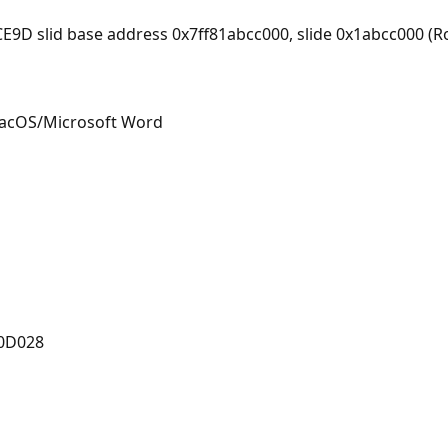
D slid base address 0x7ff81abcc000, slide 0x1abcc000 (Ro
MacOS/Microsoft Word
B0D028