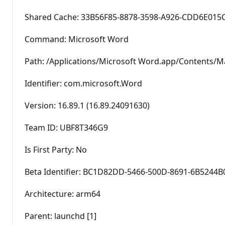
Shared Cache: 33B56F85-8878-3598-A926-CDD6E015CE9
Command: Microsoft Word
Path: /Applications/Microsoft Word.app/Contents/
Identifier: com.microsoft.Word
Version: 16.89.1 (16.89.24091630)
Team ID: UBF8T346G9
Is First Party: No
Beta Identifier: BC1D82DD-5466-500D-8691-6B5244
Architecture: arm64
Parent: launchd [1]