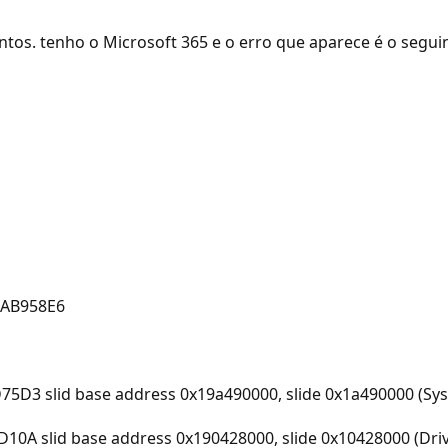
os. tenho o Microsoft 365 e o erro que aparece é o seguin
DAB958E6
D3 slid base address 0x19a490000, slide 0x1a490000 (Sy
A slid base address 0x190428000, slide 0x10428000 (Driv