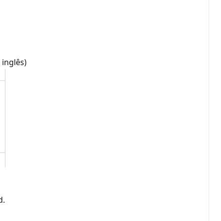
inglês)
d.