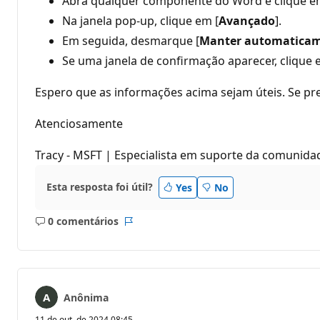
Abra qualquer componente do Word e clique e
Na janela pop-up, clique em [
Avançado
].
Em seguida, desmarque [
Manter automaticame
Se uma janela de confirmação aparecer, clique 
Espero que as informações acima sejam úteis. Se pre
Atenciosamente
Tracy - MSFT | Especialista em suporte da comunida
Esta resposta foi útil?
Yes
No
0 comentários
Sem
Relatório
comentários
Anônima
11 de out. de 2024 08:45