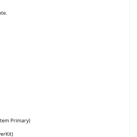
te.
stem Primary)
erKit)