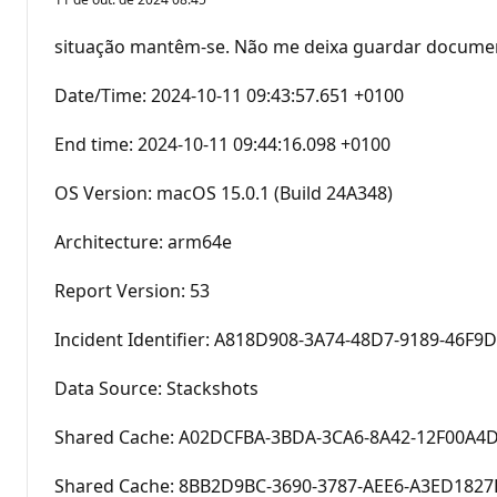
situação mantêm-se. Não me deixa guardar document
Date/Time: 2024-10-11 09:43:57.651 +0100
End time: 2024-10-11 09:44:16.098 +0100
OS Version: macOS 15.0.1 (Build 24A348)
Architecture: arm64e
Report Version: 53
Incident Identifier: A818D908-3A74-48D7-9189-46F9
Data Source: Stackshots
Shared Cache: A02DCFBA-3BDA-3CA6-8A42-12F00A4D75
Shared Cache: 8BB2D9BC-3690-3787-AEE6-A3ED1827D10