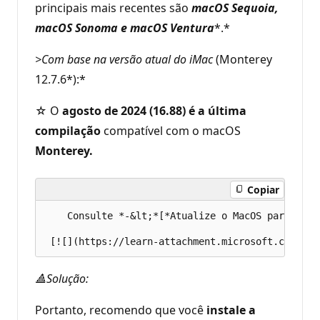
principais mais recentes são
macOS Sequoia,
macOS Sonoma e macOS Ventura
*.*
>Com base na versão atual do iMac
(Monterey
12.7.6*):*
☆ O
agosto de 2024 (16.88)
é
a última
compilação
compatível com o macOS
Monterey.
Copiar
    Consulte *-&lt;*[*Atualize o MacOS para cont
🔺Solução:
Portanto, recomendo que você
instale a