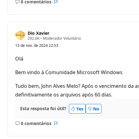
0 comentários
Sem
Relatório
comentários
Dio Xavier
P
292.6K
•
Moderador Voluntário
o
13 de nov. de 2024 22:53
n
t
o
Olá
s
d
e
Bem vindo à Comunidade Microsoft Windows
r
e
p
Tudo bem, John Alves Melo? Após o vencimento da as
u
definitivamente os arquivos após 60 dias.
t
a
ç
ã
Esta resposta foi útil?
Yes
No
o
0 comentários
Sem
Relatório
comentários