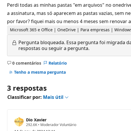
Perdi todas as minhas pastas "em arquivos" no onedrive
a assinatura, mas só aparecem as pastas vazias, sem 
por favor? fiquei mais ou menos 4 meses sem renovar a 
Microsoft 365 e Office | OneDrive | Para empresas | Window
Pergunta bloqueada.
Essa pergunta foi migrada da
respostas ou seguir a pergunta.
0 comentários
Relatório
Sem
comentários
Tenho a mesma pergunta
3 respostas
Classificar por:
Mais útil
Dio Xavier
P
292.6K
•
Moderador Voluntário
o