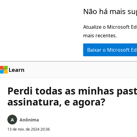
Pular
Não há mais su
para
o
Atualize o Microsoft E
conteúdo
mais recentes.
principal
Baixar o Microsoft E
Learn
Perdi todas as minhas pas
assinatura, e agora?
Anônima
13 de nov. de 2024 20:36