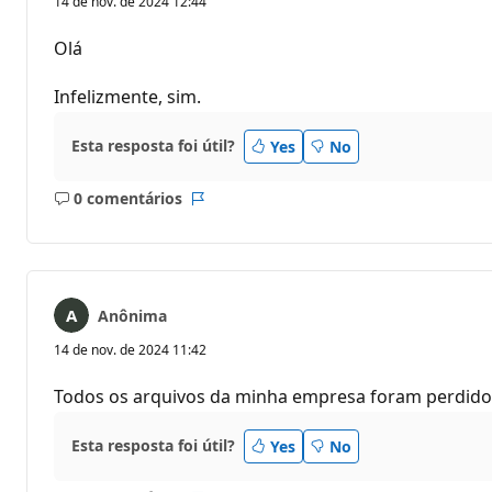
14 de nov. de 2024 12:44
n
t
o
Olá
s
d
e
Infelizmente, sim.
r
e
p
Esta resposta foi útil?
Yes
No
u
t
a
0 comentários
ç
Sem
Relatório
ã
comentários
o
Anônima
14 de nov. de 2024 11:42
Todos os arquivos da minha empresa foram perdidos
Esta resposta foi útil?
Yes
No