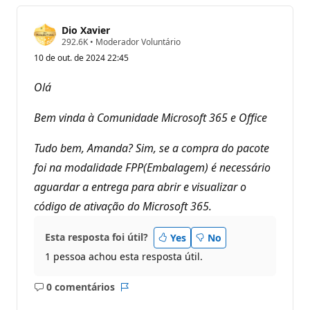
Dio Xavier
P
292.6K
•
Moderador Voluntário
o
10 de out. de 2024 22:45
n
t
o
Olá
s
d
e
Bem vinda à Comunidade Microsoft 365 e Office
r
e
p
Tudo bem, Amanda? Sim, se a compra do pacote
u
foi na modalidade FPP(Embalagem) é necessário
t
a
aguardar a entrega para abrir e visualizar o
ç
ã
código de ativação do Microsoft 365.
o
Esta resposta foi útil?
Yes
No
1 pessoa achou esta resposta útil.
0 comentários
Sem
Relatório
comentários