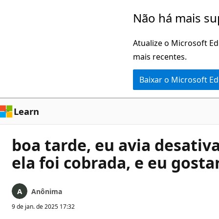
Pular
Não há mais su
para
o
Atualize o Microsoft E
conteúdo
mais recentes.
principal
Baixar o Microsoft E
Learn
boa tarde, eu avia desativ
ela foi cobrada, e eu gost
Anônima
9 de jan. de 2025 17:32