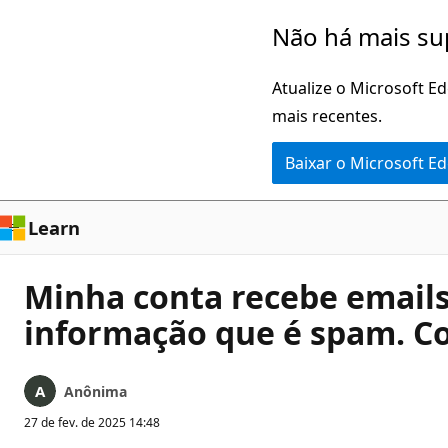
Pular
Não há mais su
para
o
Atualize o Microsoft E
conteúdo
mais recentes.
principal
Baixar o Microsoft E
Learn
Minha conta recebe emails
informação que é spam. Co
Anônima
27 de fev. de 2025 14:48