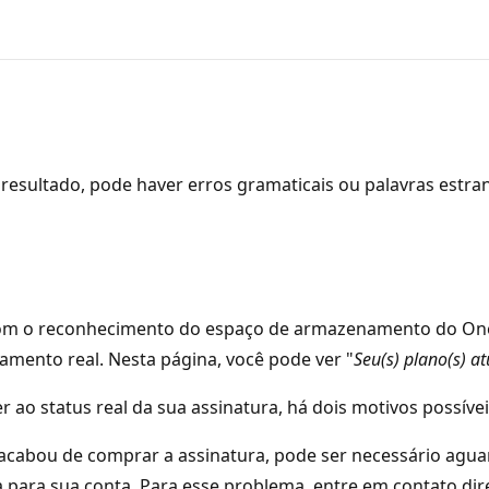
resultado, pode haver erros gramaticais ou palavras estra
om o reconhecimento do espaço de armazenamento do OneD
amento real. Nesta página, você pode ver "
Seu(s) plano(s) at
 ao status real da sua assinatura, há dois motivos possívei
ê acabou de comprar a assinatura, pode ser necessário agu
 para sua conta. Para esse problema, entre em contato di