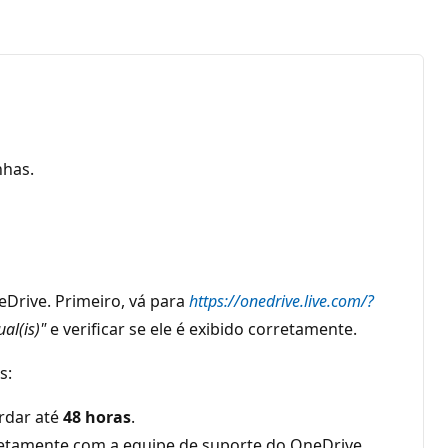
nhas.
rive. Primeiro, vá para
https://onedrive.live.com/?
ual(is)"
e verificar se ele é exibido corretamente.
s:
ardar até
48 horas
.
retamente com a equipe de suporte do OneDrive