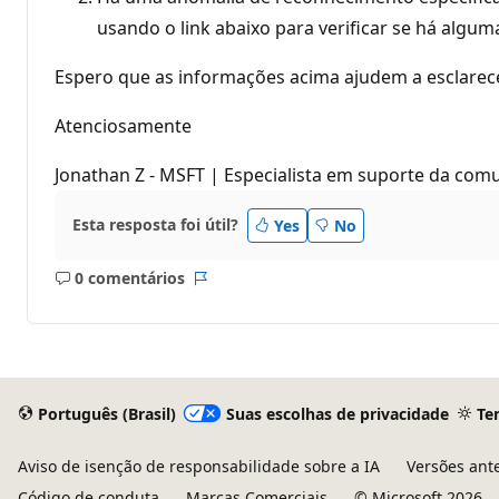
usando o link abaixo para verificar se há algu
Espero que as informações acima ajudem a esclarece
Atenciosamente
Jonathan Z - MSFT | Especialista em suporte da com
Esta resposta foi útil?
Yes
No
0 comentários
Sem
Relatório
comentários
Português (Brasil)
Suas escolhas de privacidade
Te
Aviso de isenção de responsabilidade sobre a IA
Versões ant
Código de conduta
Marcas Comerciais
© Microsoft 2026