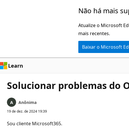
Pular
Não há mais su
para
o
Atualize o Microsoft E
conteúdo
mais recentes.
principal
Baixar o Microsoft E
Learn
Solucionar problemas do 
Anônima
19 de dez. de 2024 19:39
Sou cliente Microsoft365.