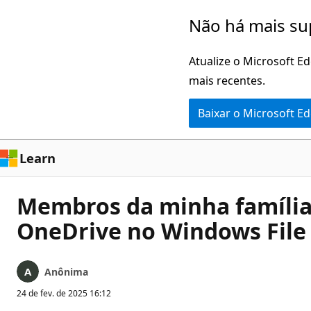
Pular
Não há mais su
para
o
Atualize o Microsoft E
conteúdo
mais recentes.
principal
Baixar o Microsoft E
Learn
Membros da minha família 
OneDrive no Windows File
Anônima
24 de fev. de 2025 16:12