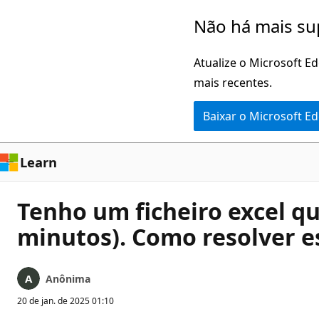
Pular
Não há mais su
para
o
Atualize o Microsoft E
conteúdo
mais recentes.
principal
Baixar o Microsoft E
Learn
Tenho um ficheiro excel q
minutos). Como resolver e
Anônima
20 de jan. de 2025 01:10