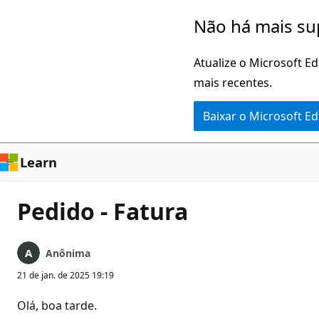
Pular
Não há mais su
para
o
Atualize o Microsoft E
conteúdo
mais recentes.
principal
Baixar o Microsoft E
Learn
Pedido - Fatura
Anônima
21 de jan. de 2025 19:19
Olá, boa tarde.