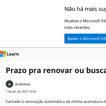
Pular
Não há mais su
para
o
Atualize o Microsoft E
conteúdo
mais recentes.
principal
Baixar o Microsoft E
Learn
Prazo pra renovar ou busc
Anônima
7 de jan. de 2025 23:03
Cancelei a renovação automática da minha assinatura do