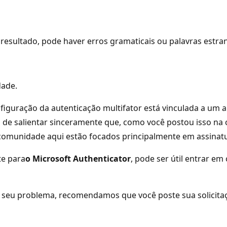
resultado, pode haver erros gramaticais ou palavras estra
dade.
iguração da autenticação multifator está vinculada a um a
a de salientar sinceramente que, como você postou isso na
omunidade aqui estão focados principalmente em assinatu
te para
o Microsoft
Authenticator
, pode ser útil entrar e
om seu problema, recomendamos que você poste sua solicit