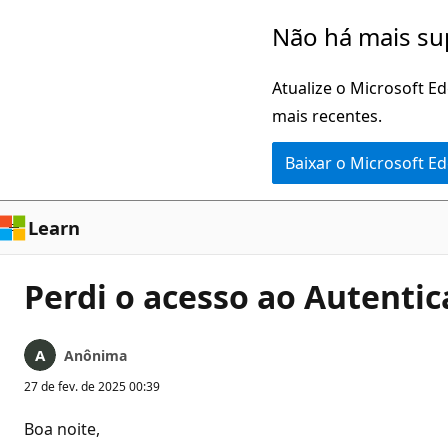
Pular
Não há mais su
para
o
Atualize o Microsoft E
conteúdo
mais recentes.
principal
Baixar o Microsoft E
Learn
Perdi o acesso ao Autentic
Anônima
27 de fev. de 2025 00:39
Boa noite,