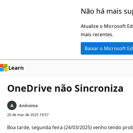
Pular
Não há mais su
para
o
Atualize o Microsoft E
conteúdo
mais recentes.
principal
Baixar o Microsoft E
Learn
OneDrive não Sincroniza
Anônima
26 de mar. de 2025 19:57
Boa tarde, segunda feira (24/03/2025) venho tendo pr