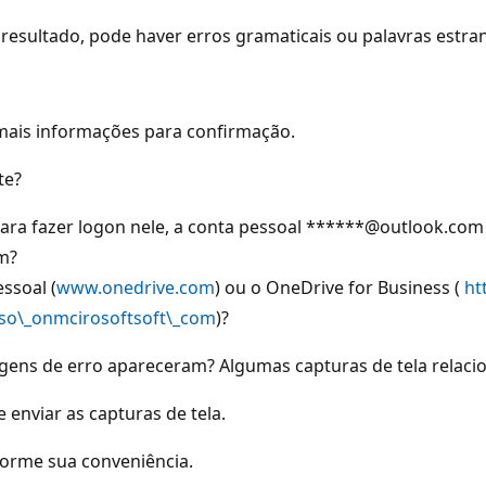
resultado, pode haver erros gramaticais ou palavras estra
 mais informações para confirmação.
te?
para fazer logon nele, a conta pessoal ******@outlook.com
m?
ssoal (
www.onedrive.com
) ou o OneDrive for Business (
ht
so\_onmcirosoftsoft\_com
)?
ens de erro apareceram? Algumas capturas de tela relacio
enviar as capturas de tela.
forme sua conveniência.