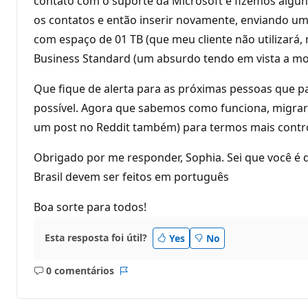
contato com o suporte da Microsoft e fizemos alguns
os contatos e então inserir novamente, enviando 
com espaço de 01 TB (que meu cliente não utilizará
Business Standard (um absurdo tendo em vista a moti
Que fique de alerta para as próximas pessoas que pa
possível. Agora que sabemos como funciona, migrar
um post no Reddit também) para termos mais contro
Obrigado por me responder, Sophia. Sei que você é 
Brasil devem ser feitos em português
Boa sorte para todos!
Esta resposta foi útil?
Yes
No
0 comentários
Sem
Relatório
comentários