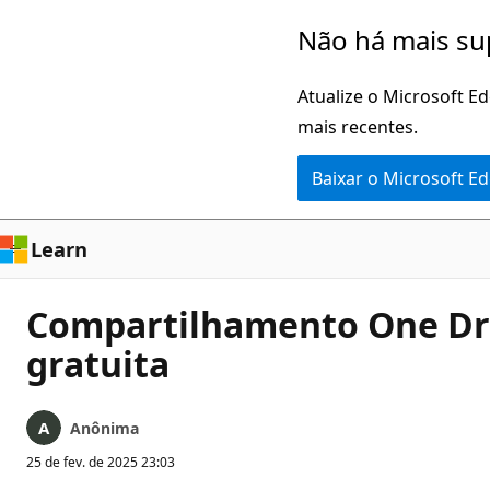
Pular
Não há mais su
para
o
Atualize o Microsoft E
conteúdo
mais recentes.
principal
Baixar o Microsoft E
Learn
Compartilhamento One Dri
gratuita
Anônima
25 de fev. de 2025 23:03