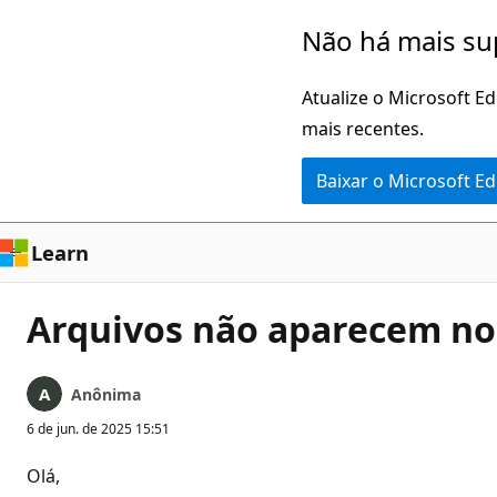
Pular
Não há mais su
para
o
Atualize o Microsoft E
conteúdo
mais recentes.
principal
Baixar o Microsoft E
Learn
Arquivos não aparecem no
Anônima
6 de jun. de 2025 15:51
Olá,