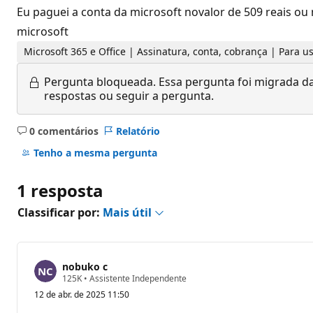
Eu paguei a conta da microsoft novalor de 509 reais o
microsoft
Microsoft 365 e Office | Assinatura, conta, cobrança | Para
Pergunta bloqueada.
Essa pergunta foi migrada da
respostas ou seguir a pergunta.
0 comentários
Relatório
Sem
comentários
Tenho a mesma pergunta
1 resposta
Classificar por:
Mais útil
nobuko c
P
125K
•
Assistente Independente
o
12 de abr. de 2025 11:50
n
t