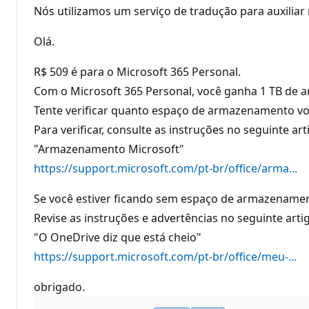
o
Nós utilizamos um serviço de tradução para auxilia
s
d
e
Olá.
r
e
p
R$ 509 é para o Microsoft 365 Personal.
u
Com o Microsoft 365 Personal, você ganha 1 TB d
t
a
Tente verificar quanto espaço de armazenamento vo
ç
ã
Para verificar, consulte as instruções no seguinte ar
o
"Armazenamento Microsoft"
https://support.microsoft.com/pt-br/office/arma...
Se você estiver ficando sem espaço de armazenament
Revise as instruções e advertências no seguinte arti
"O OneDrive diz que está cheio"
https://support.microsoft.com/pt-br/office/meu-...
obrigado.