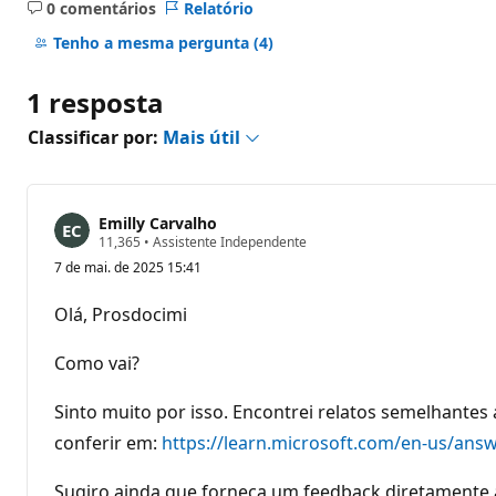
0 comentários
Relatório
Sem
comentários
Tenho a mesma pergunta
(4)
1 resposta
Classificar por:
Mais útil
Emilly Carvalho
P
11,365
•
Assistente Independente
o
7 de mai. de 2025 15:41
n
t
o
Olá, Prosdocimi
s
d
e
Como vai?
r
e
p
Sinto muito por isso. Encontrei relatos semelhant
u
conferir em:
t
https://learn.microsoft.com/en-us/answ
a
ç
Sugiro ainda que forneça um feedback diretamente 
ã