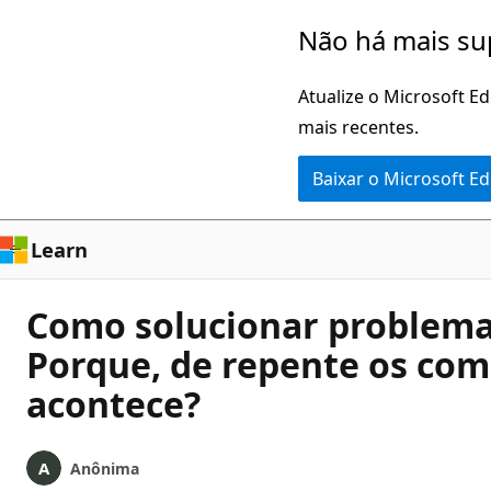
Pular
Não há mais su
para
o
Atualize o Microsoft E
conteúdo
mais recentes.
principal
Baixar o Microsoft E
Learn
Como solucionar problema
Porque, de repente os com
acontece?
Anônima