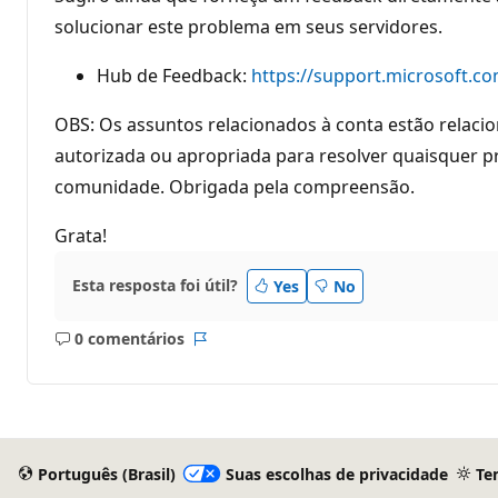
o
solucionar este problema em seus servidores.
Hub de Feedback:
https://support.microsoft.co
OBS: Os assuntos relacionados à conta estão relaci
autorizada ou apropriada para resolver quaisquer 
comunidade. Obrigada pela compreensão.
Grata!
Esta resposta foi útil?
Yes
No
0 comentários
Sem
Relatório
comentários
Português (Brasil)
Suas escolhas de privacidade
Te