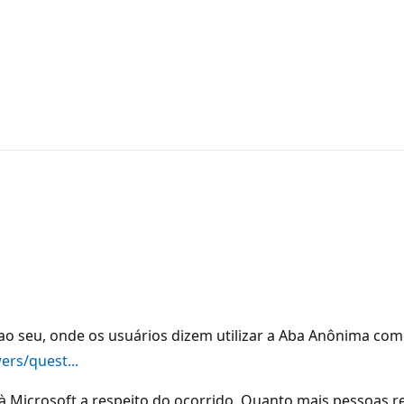
es ao seu, onde os usuários dizem utilizar a Aba Anônima
ers/quest...
à Microsoft a respeito do ocorrido. Quanto mais pessoas r