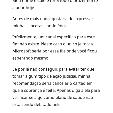
Meu nome é Caio e terei todo o prazer em te
r
e
ajudar hoje
p
u
Antes de mais nada, gostaria de expressar
t
a
minhas sinceras condolências.
ç
ã
o
Infelizmente, um canal específico para este
fim não existe. Neste caso o único jeito via
Microsoft seria por essa fila onde você ficou
esperando mesmo.
Se por lá não conseguir, para evitar ter que
tomar algum tipo de ação judicial, minha
recomendação seria cancelar o cartão em
que a cobrança é feita. Apenas diga a ela para
verificar se algo como plano de saúde não
está sendo debitado nele.