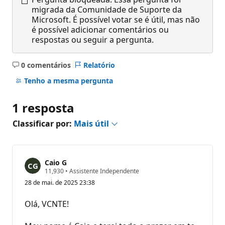
migrada da Comunidade de Suporte da
Microsoft. É possível votar se é útil, mas não
é possível adicionar comentários ou
respostas ou seguir a pergunta.
0 comentários
Relatório
Sem
comentários
Tenho a mesma pergunta
1 resposta
Classificar por:
Mais útil
Caio G
P
11,930
•
Assistente Independente
o
28 de mai. de 2025 23:38
n
t
o
Olá, VCNTE!
s
d
e