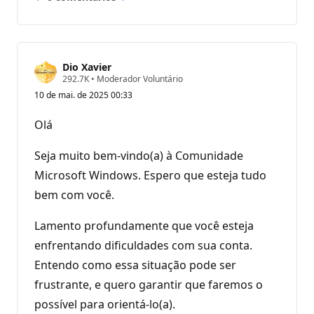
Sem
Relatório
comentários
Dio Xavier
P
292.7K
•
Moderador Voluntário
o
10 de mai. de 2025 00:33
n
t
o
Olá
s
d
e
Seja muito bem-vindo(a) à Comunidade
r
e
Microsoft Windows. Espero que esteja tudo
p
bem com você.
u
t
a
Lamento profundamente que você esteja
ç
ã
enfrentando dificuldades com sua conta.
o
Entendo como essa situação pode ser
frustrante, e quero garantir que faremos o
possível para orientá-lo(a).