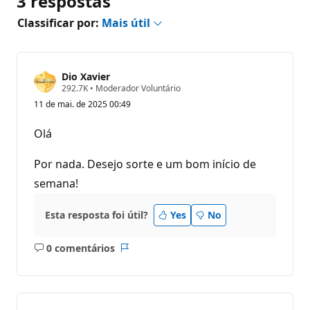
3 respostas
Classificar por:
Mais útil
Dio Xavier
P
292.7K
•
Moderador Voluntário
o
11 de mai. de 2025 00:49
n
t
o
Olá
s
d
e
Por nada. Desejo sorte e um bom início de
r
e
semana!
p
u
t
Esta resposta foi útil?
Yes
No
a
ç
ã
0 comentários
Sem
Relatório
o
comentários