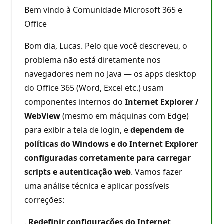
e
Bem vindo à Comunidade Microsoft 365 e
r
e
Office
p
u
Bom dia, Lucas. Pelo que você descreveu, o
t
a
problema não está diretamente nos
ç
ã
navegadores nem no Java — os apps desktop
o
do Office 365 (Word, Excel etc.) usam
componentes internos do
Internet Explorer /
WebView
(mesmo em máquinas com Edge)
para exibir a tela de login, e
dependem de
políticas do Windows e do Internet Explorer
configuradas corretamente para carregar
scripts e autenticação web
. Vamos fazer
uma análise técnica e aplicar possíveis
correções:
.
Redefinir configurações do Internet