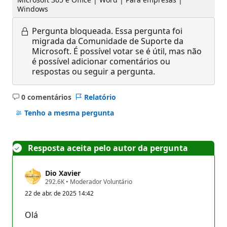
Windows
Pergunta bloqueada.
Essa pergunta foi
migrada da Comunidade de Suporte da
Microsoft. É possível votar se é útil, mas não
é possível adicionar comentários ou
respostas ou seguir a pergunta.
0 comentários
Relatório
Sem
comentários
Tenho a mesma pergunta
Resposta aceita pelo autor da pergunta
Dio Xavier
P
292.6K
•
Moderador Voluntário
o
22 de abr. de 2025 14:42
n
t
o
Olá
s
d