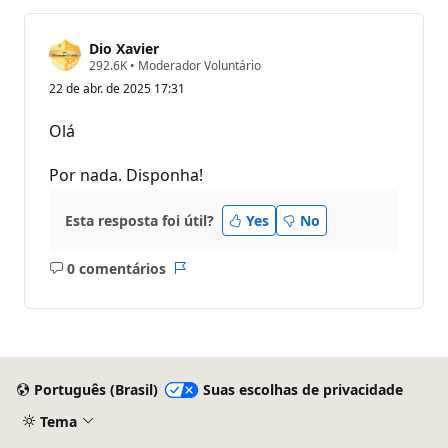
Dio Xavier
P
292.6K
•
Moderador Voluntário
o
22 de abr. de 2025 17:31
n
t
o
Olá
s
d
e
Por nada. Disponha!
r
e
p
Esta resposta foi útil?
Yes
No
u
t
a
0 comentários
ç
Sem
Relatório
ã
comentários
o
Português (Brasil)
Suas escolhas de privacidade
Tema