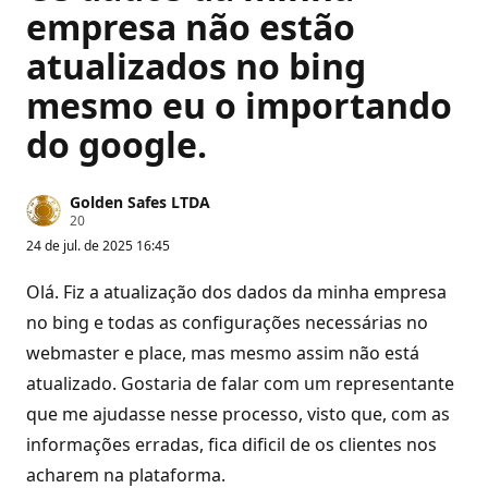
empresa não estão
atualizados no bing
mesmo eu o importando
do google.
Golden Safes LTDA
P
20
o
24 de jul. de 2025 16:45
n
t
o
Olá. Fiz a atualização dos dados da minha empresa
s
d
no bing e todas as configurações necessárias no
e
webmaster e place, mas mesmo assim não está
r
e
atualizado. Gostaria de falar com um representante
p
u
que me ajudasse nesse processo, visto que, com as
t
a
informações erradas, fica dificil de os clientes nos
ç
ã
acharem na plataforma.
o