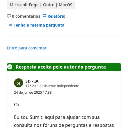
Microsoft Edge | Outro | MacOS
0 comentários
Relatório
Sem
comentários
Tenho a mesma pergunta
Entre para comentar
Resposta aceita pelo autor da pergunta
SD - IA
P
175.8K
•
Assistente Independente
o
24 de jul. de 2025 17:38
n
t
o
Oi
s
d
e
Eu sou Sumit, aqui para ajudar com sua
r
e
consulta nos fóruns de perguntas e respostas