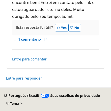
d
encontre bem! Entrei em contato pelo link e
e
estou aguardado retorno deles. Muito
r
e
obrigado pelo seu tempo, Sumit.
p
u
t
Esta resposta foi útil?
a
Yes
No
ç
ã
o
1 comentário
Mostrar
Relatório
comentários
deste
resposta
Entre para comentar
Entre para responder
Português (Brasil)
Suas escolhas de privacidade
Tema