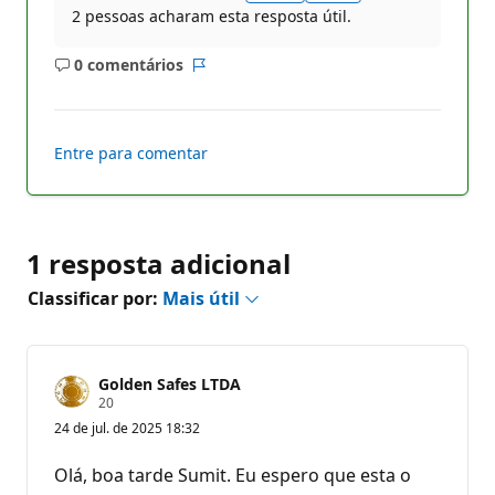
2 pessoas acharam esta resposta útil.
0 comentários
Sem
Relatório
comentários
Entre para comentar
1 resposta adicional
Classificar por:
Mais útil
Golden Safes LTDA
P
20
o
24 de jul. de 2025 18:32
n
t
o
Olá, boa tarde Sumit. Eu espero que esta o
s