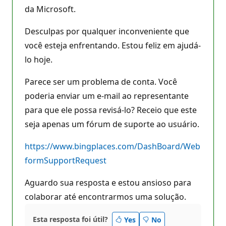
p
da Microsoft.
u
t
a
Desculpas por qualquer inconveniente que
ç
ã
você esteja enfrentando. Estou feliz em ajudá-
o
lo hoje.
Parece ser um problema de conta. Você
poderia enviar um e-mail ao representante
para que ele possa revisá-lo? Receio que este
seja apenas um fórum de suporte ao usuário.
https://www.bingplaces.com/DashBoard/Web
formSupportRequest
Aguardo sua resposta e estou ansioso para
colaborar até encontrarmos uma solução.
Esta resposta foi útil?
Yes
No