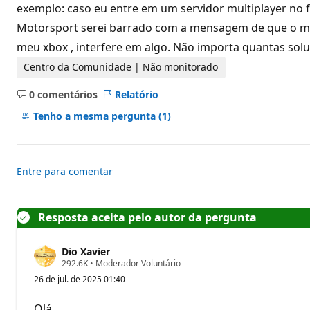
d
exemplo: caso eu entre em um servidor multiplayer no f
e
Motorsport serei barrado com a mensagem de que o mult
r
e
meu xbox , interfere em algo. Não importa quantas sol
p
u
Centro da Comunidade | Não monitorado
t
a
ç
0 comentários
Relatório
ã
Sem
o
comentários
Tenho a mesma pergunta
(1)
Entre para comentar
Resposta aceita pelo autor da pergunta
Dio Xavier
P
292.6K
•
Moderador Voluntário
o
26 de jul. de 2025 01:40
n
t
o
Olá