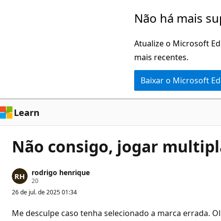
Pular
Não há mais su
para
o
Atualize o Microsoft E
conteúdo
mais recentes.
principal
Baixar o Microsoft E
Learn
Não consigo, jogar multipl
rodrigo henrique
P
20
o
26 de jul. de 2025 01:34
n
t
o
Me desculpe caso tenha selecionado a marca errada. Ol
s