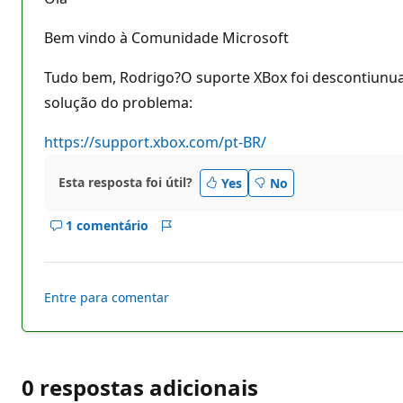
s
d
e
Bem vindo à Comunidade Microsoft
r
e
p
Tudo bem, Rodrigo?O suporte XBox foi descontiunuad
u
solução do problema:
t
a
ç
https://support.xbox.com/pt-BR/
ã
o
Esta resposta foi útil?
Yes
No
1 comentário
Mostrar
Relatório
comentários
deste
resposta
Entre para comentar
0 respostas adicionais