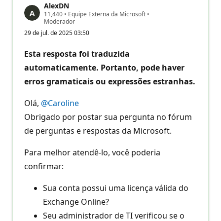
AlexDN
P
11,440
•
Equipe Externa da Microsoft
•
o
Moderador
n
29 de jul. de 2025 03:50
t
o
s
Esta resposta foi traduzida
d
e
automaticamente.
Portanto, pode haver
r
erros gramaticais ou expressões estranhas.
e
p
u
Olá,
@Caroline
t
a
Obrigado por postar sua pergunta no fórum
ç
ã
de perguntas e respostas da Microsoft.
o
Para melhor atendê-lo, você poderia
confirmar:
Sua conta possui uma licença válida do
Exchange Online?
Seu administrador de TI verificou se o