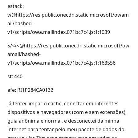
estack:
w@https://res.public.onecdn.static.microsoft/owam
ail/hashed-
v1/scripts/owa.mailindex.071bc7c4.js:1:1039
S/</<@https://res.public.onecdn.static.microsoft/ow
amail/hashed-
v1/scripts/owa.mailindex.071bc7c4.js:1:163556
st: 440
efe: RI1P284CA0132
Já tentei limpar o cache, conectar em diferentes
dispositivos e navegadores (com e sem extensões),
guia anônima e normal, e desconectei da minha
internet para tentar pelo meu pacote de dados do