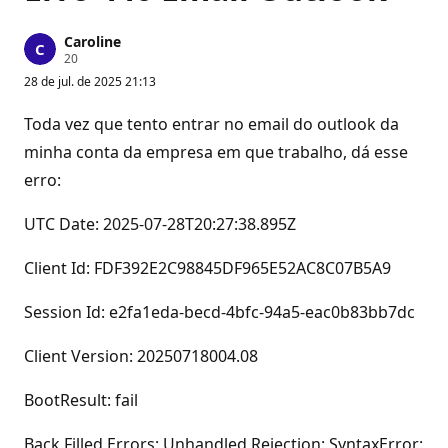
Caroline
P
20
o
28 de jul. de 2025 21:13
n
t
o
Toda vez que tento entrar no email do outlook da
s
d
minha conta da empresa em que trabalho, dá esse
e
erro:
r
e
p
UTC Date: 2025-07-28T20:27:38.895Z
u
t
a
Client Id: FDF392E2C98845DF965E52AC8C07B5A9
ç
ã
o
Session Id: e2fa1eda-becd-4bfc-94a5-eac0b83bb7dc
Client Version: 20250718004.08
BootResult: fail
Back Filled Errors: Unhandled Rejection: SyntaxError: