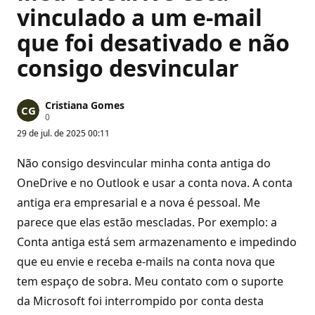
vinculado a um e-mail
que foi desativado e não
consigo desvincular
Cristiana Gomes
P
0
o
29 de jul. de 2025 00:11
n
t
o
Não consigo desvincular minha conta antiga do
s
d
OneDrive e no Outlook e usar a conta nova. A conta
e
antiga era empresarial e a nova é pessoal. Me
r
e
parece que elas estão mescladas. Por exemplo: a
p
u
Conta antiga está sem armazenamento e impedindo
t
a
que eu envie e receba e-mails na conta nova que
ç
ã
tem espaço de sobra. Meu contato com o suporte
o
da Microsoft foi interrompido por conta desta