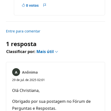
u
0 votos
t
Relatório
a
ç
ã
o
Entre para comentar
1 resposta
Classificar por:
Mais útil
Anônima
29 de jul. de 2025 02:01
Olá Christiana,
Obrigado por sua postagem no Fórum de
Perguntas e Respostas.