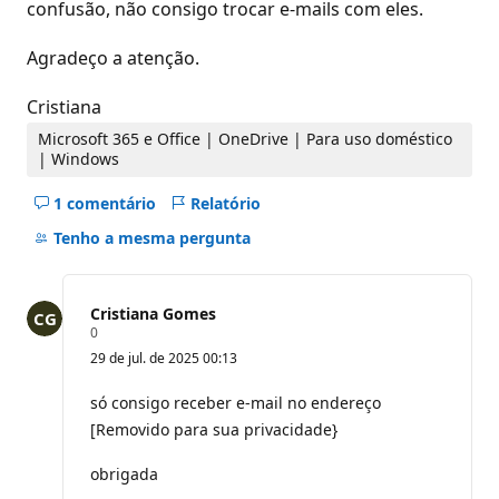
confusão, não consigo trocar e-mails com eles.
Agradeço a atenção.
Cristiana
Microsoft 365 e Office | OneDrive | Para uso doméstico
| Windows
1 comentário
Relatório
Ocultar
comentários
Tenho a mesma pergunta
deste
pergunta
Cristiana Gomes
P
0
o
29 de jul. de 2025 00:13
n
t
o
só consigo receber e-mail no endereço
s
[Removido para sua privacidade}
d
e
r
obrigada
e
p