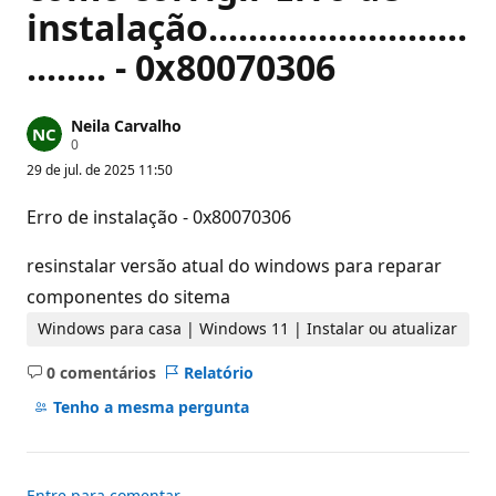
instalação..........................
........ - 0x80070306
Neila Carvalho
P
0
o
29 de jul. de 2025 11:50
n
t
o
Erro de instalação - 0x80070306
s
d
e
resinstalar versão atual do windows para reparar
r
e
componentes do sitema
p
u
Windows para casa | Windows 11 | Instalar ou atualizar
t
a
0 comentários
Relatório
ç
Sem
ã
comentários
Tenho a mesma pergunta
o
Entre para comentar