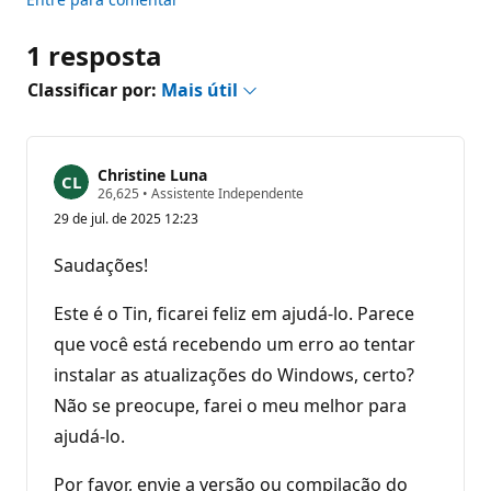
1 resposta
Classificar por:
Mais útil
Christine Luna
P
26,625
•
Assistente Independente
o
29 de jul. de 2025 12:23
n
t
o
Saudações!
s
d
e
Este é o Tin, ficarei feliz em ajudá-lo. Parece
r
e
que você está recebendo um erro ao tentar
p
instalar as atualizações do Windows, certo?
u
t
Não se preocupe, farei o meu melhor para
a
ç
ajudá-lo.
ã
o
Por favor, envie a versão ou compilação do