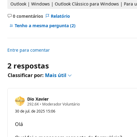
d
Outlook | Windows | Outlook Clássico para Windows | Para 
e
r
0 comentários
Relatório
e
Sem
p
comentários
u
Tenho a mesma pergunta
(2)
t
a
ç
ã
o
Entre para comentar
2 respostas
Classificar por:
Mais útil
Dio Xavier
P
292.6K
•
Moderador Voluntário
o
30 de jul. de 2025 15:06
n
t
o
Olá
s
d
e