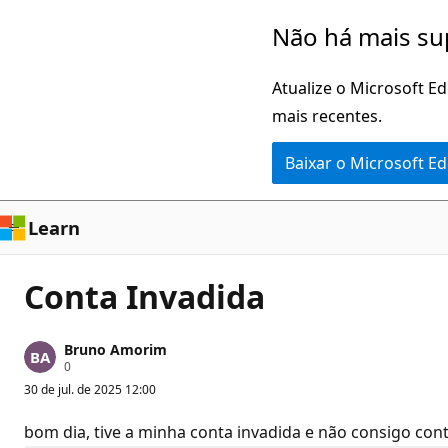
Pular
Não há mais su
para
o
Atualize o Microsoft E
conteúdo
mais recentes.
principal
Baixar o Microsoft E
Learn
Conta Invadida
Bruno Amorim
P
0
o
30 de jul. de 2025 12:00
n
t
o
bom dia, tive a minha conta invadida e não consigo co
s