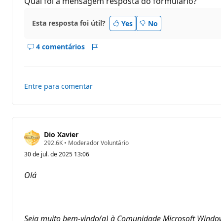
Qual foi a mensagem resposta do formulário?
r
e
p
Esta resposta foi útil?
Yes
No
u
t
a
4 comentários
ç
Mostrar
Relatório
ã
comentários
o
deste
resposta
Entre para comentar
Dio Xavier
P
292.6K
•
Moderador Voluntário
o
30 de jul. de 2025 13:06
n
t
o
Olá
s
d
e
r
e
p
Seja muito bem-vindo(a) à Comunidade Microsoft Window