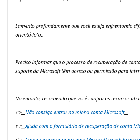
u
t
a
ç
ã
Lamento profundamente que você esteja enfrentando difi
o
orientá-lo(a).
Preciso informar que o processo de recuperação de con
suporte da Microsoft têm acesso ou permissão para inter
No entanto, recomendo que você confira os recursos aba
👉__
Não consigo entrar na minha conta Microsoft
__
👉__
Ajuda com o formulário de recuperação de conta Mic
👉__
Como recuperar uma conta Microsoft invadida ou 