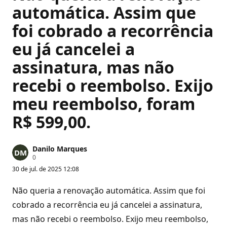
automática. Assim que
foi cobrado a recorrência
eu já cancelei a
assinatura, mas não
recebi o reembolso. Exijo
meu reembolso, foram
R$ 599,00.
Danilo Marques
P
0
o
30 de jul. de 2025 12:08
n
t
o
Não queria a renovação automática. Assim que foi
s
d
cobrado a recorrência eu já cancelei a assinatura,
e
mas não recebi o reembolso. Exijo meu reembolso,
r
e