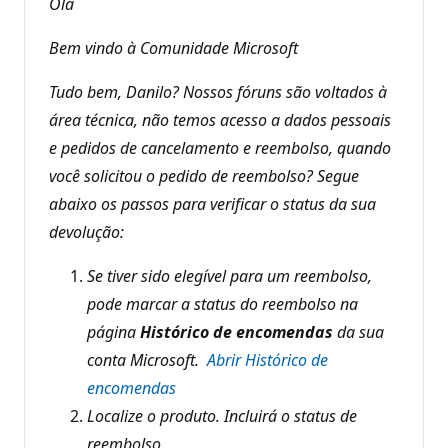
Olá
s
d
e
Bem vindo à Comunidade Microsoft
r
e
p
Tudo bem, Danilo? Nossos fóruns são voltados à
u
área técnica, não temos acesso a dados pessoais
t
a
e pedidos de cancelamento e reembolso, quando
ç
ã
você solicitou o pedido de reembolso? Segue
o
abaixo os passos para verificar o status da sua
devolução:
Se tiver sido elegível para um reembolso,
pode marcar a status do reembolso na
página
Histórico de encomendas
da sua
conta Microsoft.
Abrir Histórico de
encomendas
Localize o produto. Incluirá o status de
reembolso.