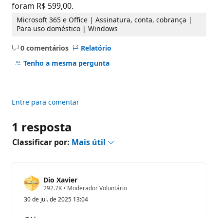
foram R$ 599,00.
p
u
Microsoft 365 e Office | Assinatura, conta, cobrança |
t
a
Para uso doméstico | Windows
ç
ã
0 comentários
Relatório
o
Sem
comentários
Tenho a mesma pergunta
Entre para comentar
1 resposta
Classificar por:
Mais útil
Dio Xavier
P
292.7K
•
Moderador Voluntário
o
30 de jul. de 2025 13:04
n
t
o