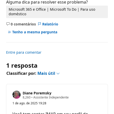
Alguma dica para resolver esse problema?
Microsoft 365 e Office | Microsoft To Do | Para uso
doméstico
0 comentários
Relatório
Sem
comentários
Tenho a mesma pergunta
Entre para comentar
1 resposta
Classificar por:
Mais útil
Diane Poremsky
P
8,260
•
Assistente Independente
o
1 de ago. de 2025 19:28
n
t
o
Você tem contas IMAP em seu perfil do