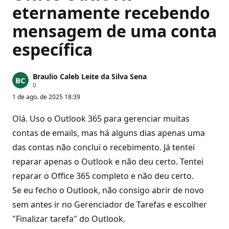
eternamente recebendo
mensagem de uma conta
específica
Braulio Caleb Leite da Silva Sena
P
0
o
1 de ago. de 2025 18:39
n
t
o
Olá. Uso o Outlook 365 para gerenciar muitas
s
d
contas de emails, mas há alguns dias apenas uma
e
das contas não conclui o recebimento. Já tentei
r
e
reparar apenas o Outlook e não deu certo. Tentei
p
u
reparar o Office 365 completo e não deu certo.
t
a
Se eu fecho o Outlook, não consigo abrir de novo
ç
ã
sem antes ir no Gerenciador de Tarefas e escolher
o
"Finalizar tarefa" do Outlook.