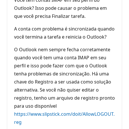
s
d
Outlook? Isso pode causar o problema em
e
que você precisa Finalizar tarefa.
r
e
p
A conta com problema é sincronizada quando
u
t
você termina a tarefa e reinicia o Outlook?
a
ç
ã
O Outlook nem sempre fecha corretamente
o
quando você tem uma conta IMAP em seu
perfil e isso pode fazer com que o Outlook
tenha problemas de sincronização. Há uma
chave do Registro a ser usada como solução
alternativa. Se você não quiser editar o
registro, tenho um arquivo de registro pronto
para uso disponível
https://www.slipstick.com/doit/AllowLOGOUT.
reg