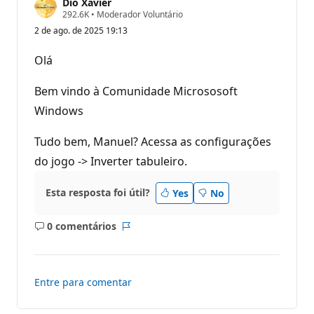
Dio Xavier
P
292.6K
•
Moderador Voluntário
o
2 de ago. de 2025 19:13
n
t
o
Olá
s
d
e
Bem vindo à Comunidade Micrososoft
r
e
Windows
p
u
Tudo bem, Manuel? Acessa as configurações
t
a
do jogo -> Inverter tabuleiro.
ç
ã
o
Esta resposta foi útil?
Yes
No
0 comentários
Sem
Relatório
comentários
Entre para comentar