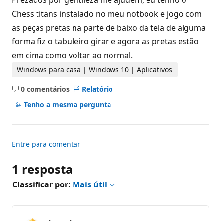
Prezados por gentileza me ajudem, eu tenho o
s
d
Chess titans instalado no meu notbook e jogo com
e
as peças pretas na parte de baixo da tela de alguma
r
e
forma fiz o tabuleiro girar e agora as pretas estão
p
u
em cima como voltar ao normal.
t
a
Windows para casa | Windows 10 | Aplicativos
ç
ã
o
0 comentários
Relatório
Sem
comentários
Tenho a mesma pergunta
Entre para comentar
1 resposta
Classificar por:
Mais útil