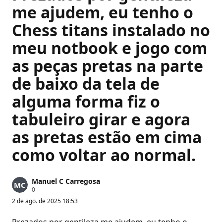
me ajudem, eu tenho o
Chess titans instalado no
meu notbook e jogo com
as peças pretas na parte
de baixo da tela de
alguma forma fiz o
tabuleiro girar e agora
as pretas estão em cima
como voltar ao normal.
Manuel C Carregosa
P
0
o
2 de ago. de 2025 18:53
n
t
o