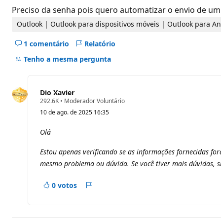
o
Preciso da senha pois quero automatizar o envio de um 
s
d
Outlook | Outlook para dispositivos móveis | Outlook para A
e
r
1 comentário
Relatório
e
Ocultar
p
comentários
u
Tenho a mesma pergunta
t
deste
a
pergunta
ç
ã
Dio Xavier
o
P
292.6K
•
Moderador Voluntário
o
10 de ago. de 2025 16:35
n
t
o
Olá
s
d
Estou apenas verificando se as informações fornecidas fora
e
r
mesmo problema ou dúvida. Se você tiver mais dúvidas, s
e
p
u
0 votos
t
Relatório
a
ç
ã
o