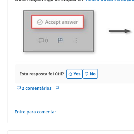
Esta resposta foi útil?
Yes
No
2 comentários
Mostrar
Relatório
comentários
deste
resposta
Entre para comentar