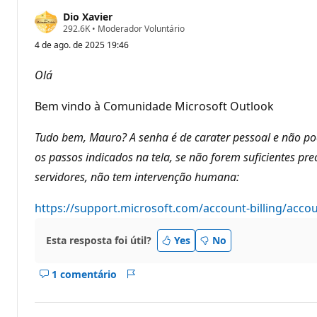
Dio Xavier
P
292.6K
•
Moderador Voluntário
o
4 de ago. de 2025 19:46
n
t
o
Olá
s
d
e
Bem vindo à Comunidade Microsoft Outlook
r
e
p
Tudo bem, Mauro? A senha é de carater pessoal e não pod
u
os passos indicados na tela, se não forem suficientes p
t
a
servidores, não tem intervenção humana:
ç
ã
o
https://support.microsoft.com/account-billing/acc
Esta resposta foi útil?
Yes
No
1 comentário
Mostrar
Relatório
comentários
deste