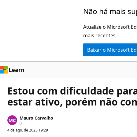
Pular
Não há mais su
para
o
Atualize o Microsoft E
conteúdo
mais recentes.
principal
Baixar o Microsoft E
Learn
Estou com dificuldade para
estar ativo, porém não con
Mauro Carvalho
P
0
o
4 de ago. de 2025 19:29
n
t