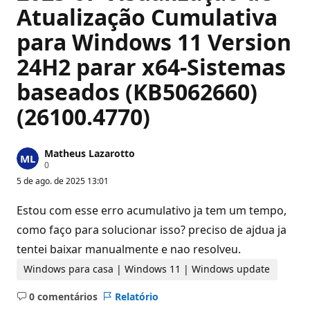
Atualização Cumulativa
para Windows 11 Version
24H2 parar x64-Sistemas
baseados (KB5062660)
(26100.4770)
Matheus Lazarotto
P
0
o
5 de ago. de 2025 13:01
n
t
o
Estou com esse erro acumulativo ja tem um tempo,
s
d
como faço para solucionar isso? preciso de ajdua ja
e
tentei baixar manualmente e nao resolveu.
r
e
p
Windows para casa | Windows 11 | Windows update
u
t
0 comentários
Relatório
a
Sem
ç