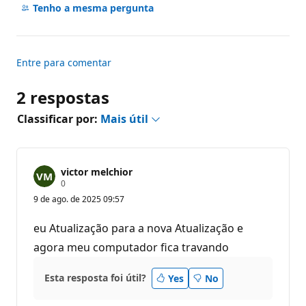
comentários
Tenho a mesma pergunta
ã
o
Entre para comentar
2 respostas
Classificar por:
Mais útil
victor melchior
P
0
o
9 de ago. de 2025 09:57
n
t
o
eu Atualização para a nova Atualização e
s
d
agora meu computador fica travando
e
r
e
Esta resposta foi útil?
Yes
No
p
u
t