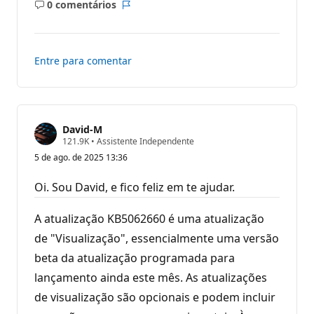
0 comentários
a
Sem
Relatório
ç
comentários
ã
o
Entre para comentar
David-M
P
121.9K
•
Assistente Independente
o
5 de ago. de 2025 13:36
n
t
o
Oi. Sou David, e fico feliz em te ajudar.
s
d
e
A atualização KB5062660 é uma atualização
r
e
de "Visualização", essencialmente uma versão
p
beta da atualização programada para
u
t
lançamento ainda este mês. As atualizações
a
ç
de visualização são opcionais e podem incluir
ã
o