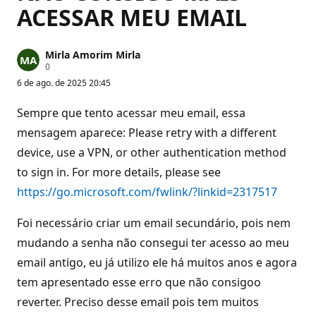
ACESSAR MEU EMAIL
Mirla Amorim Mirla
P
0
o
6 de ago. de 2025 20:45
n
t
o
Sempre que tento acessar meu email, essa
s
d
mensagem aparece: Please retry with a different
e
device, use a VPN, or other authentication method
r
e
to sign in. For more details, please see
p
u
https://go.microsoft.com/fwlink/?linkid=2317517
t
a
ç
Foi necessário criar um email secundário, pois nem
ã
o
mudando a senha não consegui ter acesso ao meu
email antigo, eu já utilizo ele há muitos anos e agora
tem apresentado esse erro que não consigoo
reverter. Preciso desse email pois tem muitos