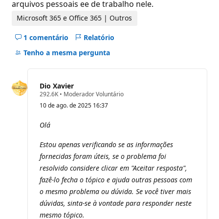
arquivos pessoais ee de trabalho nele.
Microsoft 365 e Office 365 | Outros
1 comentário
Relatório
Ocultar
comentários
Tenho a mesma pergunta
deste
pergunta
Dio Xavier
P
292.6K
•
Moderador Voluntário
o
10 de ago. de 2025 16:37
n
t
o
Olá
s
d
Estou apenas verificando se as informações
e
r
fornecidas foram úteis, se o problema foi
e
p
resolvido considere clicar em "Aceitar resposta",
u
fazê-lo fecha o tópico e ajuda outras pessoas com
t
a
o mesmo problema ou dúvida. Se você tiver mais
ç
dúvidas, sinta-se à vontade para responder neste
ã
o
mesmo tópico.