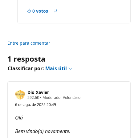
0 votos
Relatório
Entre para comentar
1 resposta
Classificar por:
Mais útil
Dio Xavier
P
292.6K
•
Moderador Voluntário
o
6 de ago. de 2025 20:49
n
t
o
Olá
s
d
e
Bem vindo(a) novamente.
r