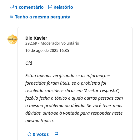
1 comentário
Relatório
Ocultar
comentários
Tenho a mesma pergunta
deste
pergunta
Dio Xavier
P
292.6K
•
Moderador Voluntário
o
10 de ago. de 2025 16:35
n
t
o
Olá
s
d
Estou apenas verificando se as informações
e
r
fornecidas foram úteis, se o problema foi
e
p
resolvido considere clicar em "Aceitar resposta",
u
fazê-lo fecha o tópico e ajuda outras pessoas com
t
a
o mesmo problema ou dúvida. Se você tiver mais
ç
dúvidas, sinta-se à vontade para responder neste
ã
o
mesmo tópico.
0 votos
Relatório