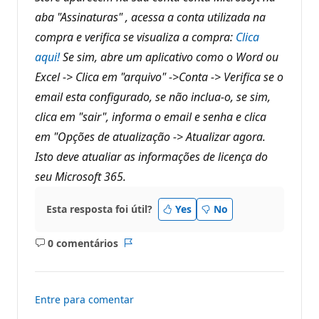
a
aba "Assinaturas" , acessa a conta utilizada na
ç
ã
compra e verifica se visualiza a compra:
Clica
o
aqui!
Se sim, abre um aplicativo como o Word ou
Excel -> Clica em "arquivo" ->Conta -> Verifica se o
email esta configurado, se não inclua-o, se sim,
clica em "sair", informa o email e senha e clica
em "Opções de atualização -> Atualizar agora.
Isto deve atualiar as informações de licença do
seu Microsoft 365.
Esta resposta foi útil?
Yes
No
0 comentários
Sem
Relatório
comentários
Entre para comentar