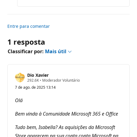
Entre para comentar
1 resposta
Classificar por:
Mais útil
Dio Xavier
P
292.6K
•
Moderador Voluntário
o
7 de ago. de 2025 13:14
n
t
o
Olá
s
d
e
Bem vinda à Comunidade Microsoft 365 e Office
r
e
p
Tudo bem, Isabella? As aquisições da Microsoft
u
Store aparecem na sua conta conta Microsoft na
t