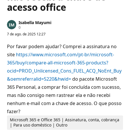
acesso office
Isabella Mayumi
P
0
o
7 de ago. de 2025 12:27
n
t
o
Por favar podem ajudar? Comprei a assinatura no
s
d
site
https://www.microsoft.com/pt-br/microsoft-
e
365/buy/compare-all-microsoft-365-products?
r
e
ocid=PROD_Unlicensed_Cons_FUEL_ACQ_NoEnt_Buy
p
u
&oemreferralid=5220&hwid=
do pacote Microsoft
t
a
365 Personal, a comprar foi concluída com sucesso,
ç
ã
mas não consigo nem rastrear ela e não recebi
o
nenhum e-mail com a chave de acesso. O que posso
fazer?
Microsoft 365 e Office 365 | Assinatura, conta, cobrança
| Para uso doméstico | Outro